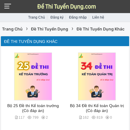
Trang Chủ
Đăng ký
Đăng nhập
Liên hệ
›
›
Trang Chủ
Đề Thi Tuyển Dụng
Đề Thi Tuyển Dụng Khác
ĐỀ THI TUYỂN DỤNG KHÁC
Bộ 25 Đề thi Kế toán trưởng
Bộ 34 Đề thi Kế toán Quản trị
(Có đáp án)
(Có đáp án)
117
799
2
162
819
0