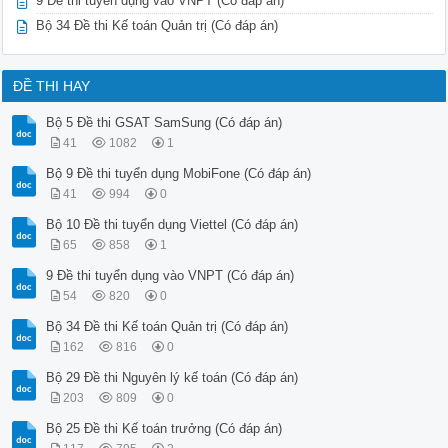
9 Đề thi tuyển dụng vào VNPT (Có đáp án)
 C. 4

Bộ 34 Đề thi Kế toán Quản trị (Có đáp án)
 D. 5

Câu 6. Số tiếp theo là số nào 10,30,32,96,98,294,296, ?

 A. 789

 B. 889

ĐỀ THI HAY
 C. 879

 D. 888

Bộ 5 Đề thi GSAT SamSung (Có đáp án)
Câu 7. Số nào được điền vào dấu ?:

41
1082
1
 A. 0

 B. 2

Bộ 9 Đề thi tuyển dụng MobiFone (Có đáp án)
 C. 3

41
994
0
 D. 4

Câu 8. Số nào tiếp theo trong dãy số sau: 0,4,2,6,3,7,3.5, ?
Bộ 10 Đề thi tuyển dụng Viettel (Có đáp án)
 A. 4.5

65
858
1
 DeThiTuyenDung.com Bộ 10 Đề thi tuyển dụng Viettel (Có đáp 
 B. 5.5

9 Đề thi tuyển dụng vào VNPT (Có đáp án)
 C. 6.5

54
820
0
 D. 7.5

Câu 9. Số nào tiếp theo dấu ?: 1,101,15,4,29,-93,43,-190, ?

Bộ 34 Đề thi Kế toán Quản trị (Có đáp án)
 A. 55

162
816
0
 B. 56

 C. 57

Bộ 29 Đề thi Nguyên lý kế toán (Có đáp án)
 D. 58

203
809
0
Câu 10. Số nào tiếp theo dấu?: 15, 5, 8, 24, 21, 7, 10, 30, 
 A. 27,9,12

Bộ 25 Đề thi Kế toán trưởng (Có đáp án)
 B. 9,27,12
