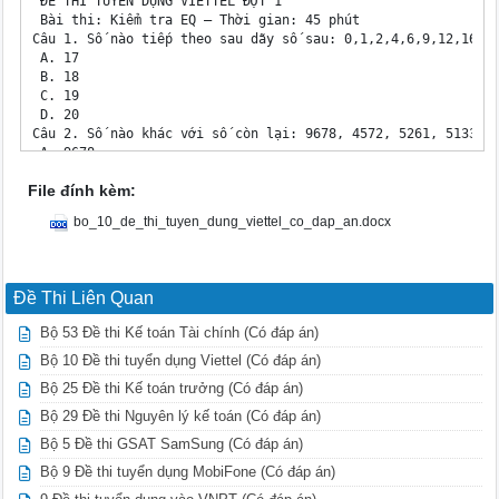
 ĐỀ THI TUYỂN DỤNG VIETTEL ĐỢT 1

 Bài thi: Kiểm tra EQ – Thời gian: 45 phút

Câu 1. Số nào tiếp theo sau dãy số sau: 0,1,2,4,6,9,12,16, ?
 A. 17

 B. 18

 C. 19

 D. 20

Câu 2. Số nào khác với số còn lại: 9678, 4572, 5261, 5133, 3
 A. 9678

 B. 5261

File đính kèm:
 C. 3527

 D. 6895

bo_10_de_thi_tuyen_dung_viettel_co_dap_an.docx
Câu 3. Có 2 vòi nước A và B. Vòi A chảy ½ bể trong thời gian
nếu chỉ để 1 mình vòi B chảy thì mất bao lâu?

 A. 1h

 B. 2h

Đề Thi Liên Quan
 C. 3h

 D. 4h

Bộ 53 Đề thi Kế toán Tài chính (Có đáp án)
Câu 4. Tìm dãy số khác biệt?

Bộ 10 Đề thi tuyển dụng Viettel (Có đáp án)
 A. A

 DeThiTuyenDung.com Bộ 10 Đề thi tuyển dụng Viettel (Có đáp 
Bộ 25 Đề thi Kế toán trưởng (Có đáp án)
 B. B

Bộ 29 Đề thi Nguyên lý kế toán (Có đáp án)
 C. C

 D. D

Bộ 5 Đề thi GSAT SamSung (Có đáp án)
Câu 5. Số nào trong dấu ?

Bộ 9 Đề thi tuyển dụng MobiFone (Có đáp án)
 A. 2

 B. 3
