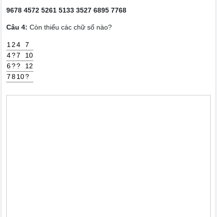
9678 4572 5261 5133 3527 6895 7768
Câu 4:
Còn thiếu các chữ số nào?
1
2
4
7
4
?
7
10
6
?
?
12
7
8
10
?