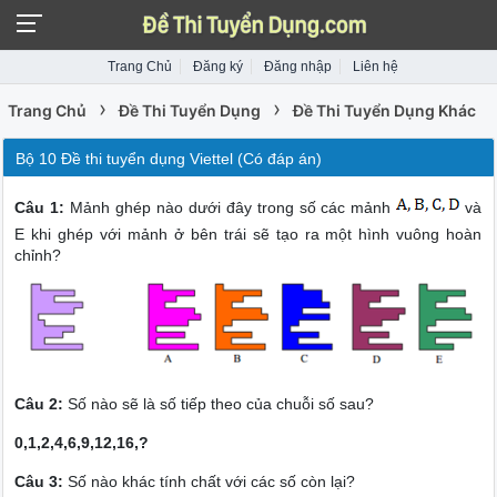
Trang Chủ
Đăng ký
Đăng nhập
Liên hệ
›
›
Trang Chủ
Đề Thi Tuyển Dụng
Đề Thi Tuyển Dụng Khác
Bộ 10 Đề thi tuyển dụng Viettel (Có đáp án)
Câu 1:
Mảnh ghép nào dưới đây trong số các mảnh
và
E khi ghép với mảnh ở bên trái sẽ tạo ra một hình vuông hoàn
chỉnh?
Câu 2:
Số nào sẽ là số tiếp theo của chuỗi số sau?
0,1,2,4,6,9,12,16,?
Câu 3:
Số nào khác tính chất với các số còn lại?