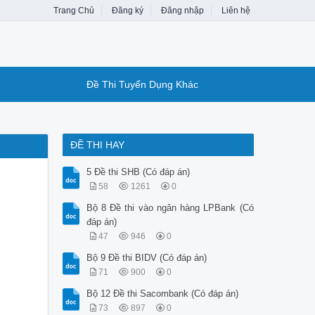
Trang Chủ
Đăng ký
Đăng nhập
Liên hệ
Đề Thi Tuyển Dụng Khác
ĐỀ THI HAY
5 Đề thi SHB (Có đáp án)
58
1261
0
Bộ 8 Đề thi vào ngân hàng LPBank (Có
đáp án)
47
946
0
Bộ 9 Đề thi BIDV (Có đáp án)
71
900
0
Bộ 12 Đề thi Sacombank (Có đáp án)
73
897
0