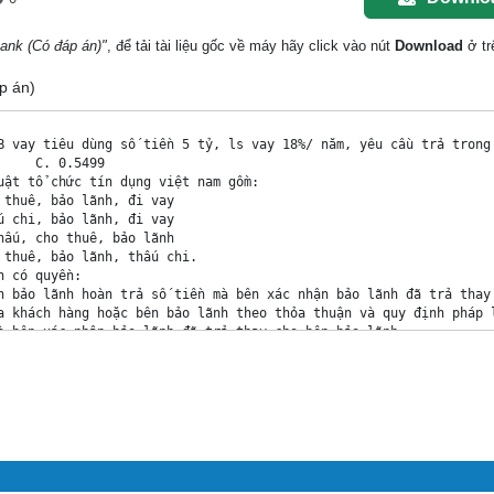
bank (Có đáp án)"
, để tải tài liệu gốc về máy hãy click vào nút
Download
ở tr
áp án)