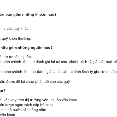
 hữu bao gồm những khoản nào?
n.
ính, các quỹ khác.
, quỹ khen thưởng.
 sở hữu gồm những nguồn nào?
i trợ từ các nguồn.
ản chênh lệnh do đánh giá lại tài sản, chênh lệch tỷ giá; các loại c
oản chênh lệnh do đánh giá lại tài sản, chênh lệch tỷ giá, lợi nhuậ
huận được để lại chưa phân bổ cho các quỹ.
ào?
; vốn vay trên thị trường vốn, nguồn vốn khác.
vốn được ngân sách cấp bổ sung.
 sách nhà nước cấp hàng năm.
 vốn khác.